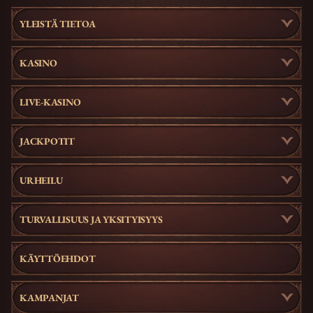
vedonlyöntitarjontamme kattaa päivittäin satoja tapahtumia kymmenissä eri
urheilulajeissa.
YLEISTÄ TIETOA
Niille, jotka haluavat parhaan mahdollisen netticasinokokemuksen, CrazyTower on
oikea paikka. Tarjoamme valtavan valikoiman sisältöä helppokäyttöisellä ja hauskalla
alustalla. CrazyTower on myös optimoitu mobiilipelaamiseen, joten voit nauttia
KASINO
kattavasta netticasino- ja vedonlyöntikokemuksesta missä tahansa oletkin.
CrazyTower Casinon bonustarjoukset ja casinokampanjat
LIVE-KASINO
Palkitsemme sinut heti rekisteröitymisesi jälkeen anteliaalla casinon
tervetuliaisbonuksella, joka koskee neljää ensimmäistä talletustasi ja sisältää
ilmaiskierroksia. Urheilupelaajat hyötyvät yhtä lailla casinokampanjoistamme, sillä
JACKPOTIT
tarjoamme myös erityisen tervetuliaisbonuksen urheilun vedonlyöjille. Ei ole väliä,
käytätkö mieluummin kryptovaluuttaa, sillä molemmat bonukset ovat saatavilla myös
kryptoversioina.
URHEILU
Tervetuliaisbonusten lisäksi casinokampanjamme jatkuvat. Casinon ja vedonlyönnin
latausbonukset ovat voimassa sekä arkisin että viikonloppuisin.
Vedonlyöntikampanjoihimme kuuluu myös viikoittaisia ja viikonlopun latausbonuksia
TURVALLISUUS JA YKSITYISYYS
vedonlyöntiin. Kaikki nämä neljä tarjousta ovat saatavilla myös
kryptovaluuttaversioina. Selaa koko valikoimaa
casinobonus
-tarjouksia kampanjat-
osiossamme nähdäksesi, mitä voit lunastaa juuri nyt.
KÄYTTÖEHDOT
CrazyTower casinotarjouksiin kuuluu myös joitakin erikoistarjouksia, kuten:
Haasteet – suorita tehtäviä palkintojen saamiseksi.
Wheel of Fortune – pyöritä ja voita kasinobonuspalkintoja.
KAMPANJAT
Turnaukset – kilpaile muiden pelaajien kanssa palkinnoista.