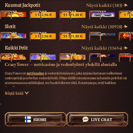
Kuumat Jackpotit
Näytä kaikki (383)
UUSI
UUSI
UUSI
UUSI
UU
3 542,96 €
55 525,10 €
5 713
Slotit
Näytä kaikki (10928)
UUSI
UUSI
UU
3 542,96 €
55 525,10 €
Kaikki Pelit
Näytä kaikki (13654)
UUSI
UUSI
UUSI
CrazyTower – netticasino ja vedonlyönti yhdellä alustalla
CrazyTower on
netticasino
ja vedonlyöntisivusto, joka tarjoaa kattavan valikoiman
casinopelejä ja urheilun vedonlyöntiä. Olitpa täällä tutustumassa tuhansiin peleihin tai
seuraamassa suosikkilajiasi, me huolehdimme siitä. Katsotaanpa, mitä kaikkea
CrazyTower tarjoaa.
Näytä lisää
CrazyTower netticasino- ja vedonlyöntikokemus
CrazyTower on paikka, jossa jokainen pelaaja voi tuntea olonsa kotoisaksi, kiitos
netticasino- ja vedonlyöntialustamme laajuuden. Heti sivustolle saapuessasi löydät
intuitiivisen käyttöliittymän, joka on suunniteltu helpottamaan tutustumista. Voit
SUOMI
LIVE CHAT
siirtyä suosikkipelisi, tärkeän ottelun tai parhaan tarjouksen pariin hyvin nopeasti.
Tarjoamme valtavan valikoiman netticasinopelejä eri kategorioista. Urheilufaneille