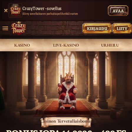
CrazyTower -sovellus
AVAA
Siirry sovellukseen parhaita pelihetkiä varten
KIRJAUDU
LIITY
KASINO
LIVE-KASINO
URHEILU
Casinon Tervetuliaisbonus