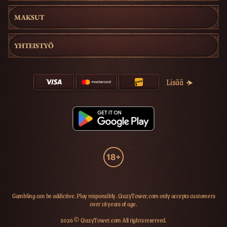
Kokoelmat – osta kortteja bonusvaroja varten.
VIP -eliittiyhteisö – porrastettu ohjelma, jossa palkinnot kasvavat.
MAKSUT
Käy verkkosivustomme tarjousosiossa ja löydä kaikki tiedot casinobonuksista sekä
vedonlyöntitarjouksista.
YHTEISTYÖ
Casinopelejä kaikille pelaajille
Tuhansien eri pelejä sisältävässä
casinopelit
-valikoimassamme on jokaiselle
pelaajalle jotain, olitpa sitten kokenut ammattilainen tai vasta-alkaja.
Lisää
Slottipelit
-osio on suurin, ja sieltä löytyy pelejä jokaiseen mielialaan, tyyliin ja
panostustottumukseen. Teemme yhteistyötä monenlaisten kehittäjien kanssa, kuten
alan tunnetuimpien jättien, omaleimaisten tyylien omaavien rohkeiden itsenäisten
studioiden sekä pienempien studioiden kanssa, jotka saattavat tuoda mukanaan
tuoreita ideoita tai epätavallisia pelimekaniikoita.
Tarjolla olevien slottipelien valikoima sisältää laajan kirjon teemoja,
bonusominaisuuksia, rullajärjestelyjä ja voittolinjarakenteita. Meillä on klassisia
kolmirullisia slottipelejä, moderneja videoslottipelejä, klusterivoittopelejä, Megaways-
slottipelejä ja jopa pelejä, joissa voi ostaa bonuksia. Jos et ole varma, mistä aloittaa, voit
kokeilla monia pelejämme demotilassa, ja kun olet valmis, voit aloittaa casinopelien
pelaamisen oikealla rahalla.
Slottipelien lisäksi
pöytäpelivalikoimamme
sisältää klassisia kasinopelejä RNG-
Gambling can be addictive. Play responsibly. CrazyTower.com only accepts customers
muodossa. Meillä on korttipelejä, kuten blackjack ja baccarat, sekä rulettipelejä ja
over 18 years of age.
videopokeria. Kaikista peleistä on useita muunnelmia. Ne esiintyvät sekä puhtaassa
muodossaan että hauskoilla käänteillä, jotka tarjoavat jotain erilaista. Ilman jakajaa voit
2026 © CrazyTower.com All rights reserved.
pelata casinopelejä omassa tahdissasi ja nauttia näistä klassisista muodoista verkossa.